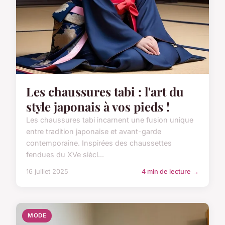
Les chaussures tabi : l'art du
style japonais à vos pieds !
Les chaussures tabi incarnent une fusion unique
entre tradition japonaise et avant-garde
contemporaine. Inspirées des chaussettes
fendues du XVe siècl...
16 juillet 2025
4 min de lecture →
MODE